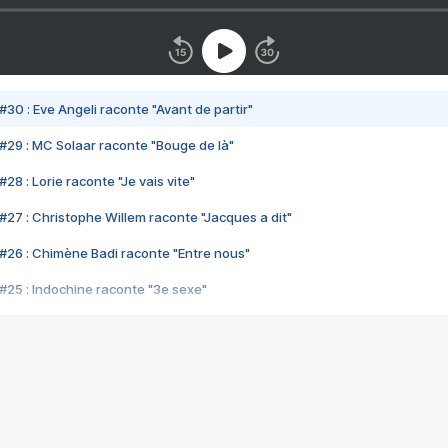
#30 : Eve Angeli raconte "Avant de partir"
#29 : MC Solaar raconte "Bouge de là"
28 : Lorie raconte "Je vais vite"
#27 : Christophe Willem raconte "Jacques a dit"
#26 : Chimène Badi raconte "Entre nous"
#25 : Indochine raconte "3e sexe"
#24 : Zaho raconte "C'est chelou"
#23 : Patrick Bruel raconte "Au café des délices"
#22 : Kyo raconte "Le chemin"
#21 : Nolwenn Leroy raconte "Cassé"