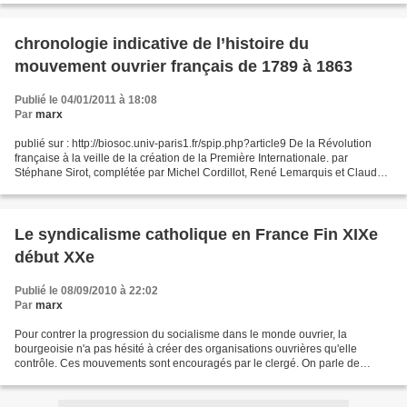
chronologie indicative de l’histoire du
mouvement ouvrier français de 1789 à 1863
Publié le 04/01/2011 à 18:08
Par
marx
publié sur : http://biosoc.univ-paris1.fr/spip.php?article9 De la Révolution
française à la veille de la création de la Première Internationale. par
Stéphane Sirot, complétée par Michel Cordillot, René Lemarquis et Claude
Pennetier. 1791 2 mars. Loi d’Allarde...
Le syndicalisme catholique en France Fin XIXe
début XXe
Publié le 08/09/2010 à 22:02
Par
marx
Pour contrer la progression du socialisme dans le monde ouvrier, la
bourgeoisie n'a pas hésité à créer des organisations ouvrières qu'elle
contrôle. Ces mouvements sont encouragés par le clergé. On parle de
"syndicats jaunes" qui se regroupent en 1900...