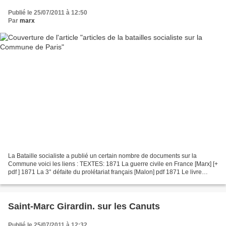
Publié le 25/07/2011 à 12:50
Par
marx
La Bataille socialiste a publié un certain nombre de documents sur la
Commune voici les liens : TEXTES: 1871 La guerre civile en France [Marx] [+
pdf ] 1871 La 3° défaite du prolétariat français [Malon] pdf 1871 Le livre
rouge de la justice rurale [Guesde]...
Saint-Marc Girardin. sur les Canuts
Publié le 25/07/2011 à 12:32