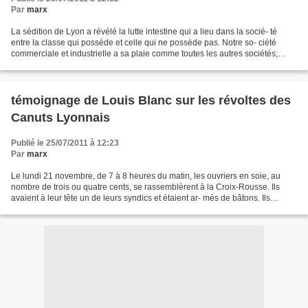
Par
marx
La sédition de Lyon a révélé la lutte intestine qui a lieu dans la socié- té
entre la classe qui possède et celle qui ne possède pas. Notre so- ciété
commerciale et industrielle a sa plaie comme toutes les autres sociétés;
cette plaie, ce sont les ouvriers....
témoignage de Louis Blanc sur les révoltes des
Canuts Lyonnais
Publié le 25/07/2011 à 12:23
Par
marx
Le lundi 21 novembre, de 7 à 8 heures du matin, les ouvriers en soie, au
nombre de trois ou quatre cents, se rassemblèrent à la Croix-Rousse. Ils
avaient à leur tête un de leurs syndics et étaient ar- més de bâtons. Ils
voulaient que, jusqu'à ce que le...