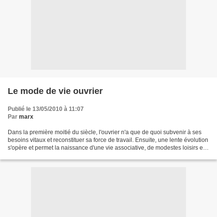
Le mode de vie ouvrier
Publié le 13/05/2010 à 11:07
Par
marx
Dans la première moitié du siècle, l'ouvrier n'a que de quoi subvenir à ses
besoins vitaux et reconstituer sa force de travail. Ensuite, une lente évolution
s'opère et permet la naissance d'une vie associative, de modestes loisirs en
parallèle avec la...