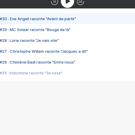
#30 : Eve Angeli raconte "Avant de partir"
#29 : MC Solaar raconte "Bouge de là"
28 : Lorie raconte "Je vais vite"
#27 : Christophe Willem raconte "Jacques a dit"
#26 : Chimène Badi raconte "Entre nous"
#25 : Indochine raconte "3e sexe"
#24 : Zaho raconte "C'est chelou"
#23 : Patrick Bruel raconte "Au café des délices"
#22 : Kyo raconte "Le chemin"
#21 : Nolwenn Leroy raconte "Cassé"
#20 : Patrick Hernandez raconte "Born to be alive"