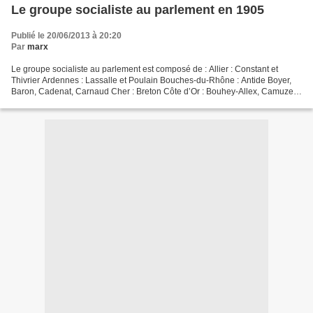
Le groupe socialiste au parlement en 1905
Publié le 20/06/2013 à 20:20
Par
marx
Le groupe socialiste au parlement est composé de : Allier : Constant et
Thivrier Ardennes : Lassalle et Poulain Bouches-du-Rhône : Antide Boyer,
Baron, Cadenat, Carnaud Cher : Breton Côte d’Or : Bouhey-Allex, Camuzet
Gard : Devèze, Fournier, Pastre Guadeloupe...