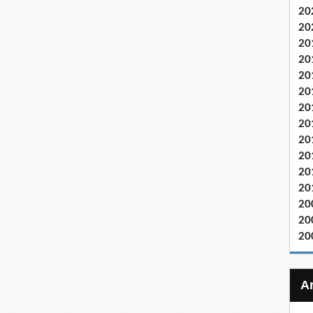
20
20
20
20
20
20
20
20
20
20
20
20
20
20
20