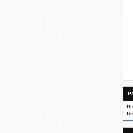
His
Lie