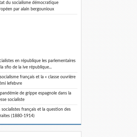
ropéen par alain bergounioux
la sfio de la ive république...
émi lefebvre
sse socialiste
traites (1880-1914)