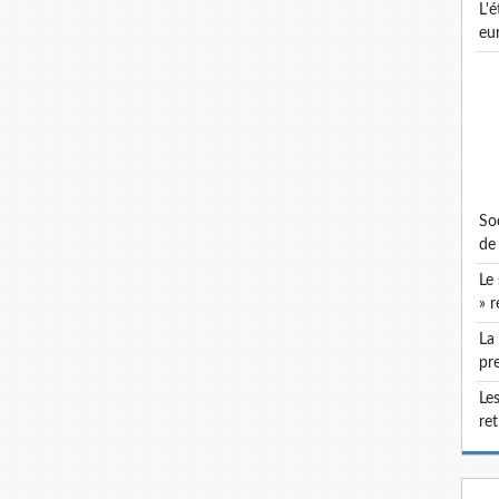
l'état du socialisme démocratique
eu
socialistes en république les parlementaires
de 
le socialisme français et la « classe ouvrière
» r
la pandémie de grippe espagnole dans la
pre
les socialistes français et la question des
re