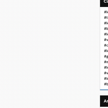
#l
#t
#l
#b
#l
#v
#c
#l
#g
#m
#l
#v
#i
#b