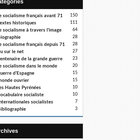
Catégories
150
e socialisme français avant 71
111
extes historiques
64
e socialisme à travers l'image
28
iographie
28
e socialisme français depuis 71
27
u sur le net
23
entenaire de la grande guerre
20
e socialisme dans le monde
15
uerre d'Espagne
15
onde ouvrier
10
es Hautes Pyrénées
10
ocabulaire socialiste
7
nternationales socialistes
3
ibliographie
Archives