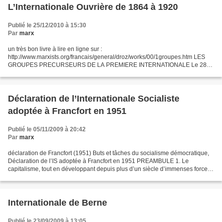
L’Internationale Ouvrière de 1864 à 1920
Publié le 25/12/2010 à 15:30
Par
marx
un très bon livre à lire en ligne sur :
http://www.marxists.org/francais/general/droz/works/00/1groupes.htm LES
GROUPES PRECURSEURS DE LA PREMIERE INTERNATIONALE Le 28
septembre 1864, se tenait à Londres, à Saint-Martin’s Hall, une réunion
publique à...
Déclaration de l’Internationale Socialiste
adoptée à Francfort en 1951
Publié le 05/11/2009 à 20:42
Par
marx
déclaration de Francfort (1951) Buts et tâches du socialisme démocratique,
Déclaration de l’IS adoptée à Francfort en 1951 PREAMBULE 1. Le
capitalisme, tout en développant depuis plus d’un siècle d’immenses forces
productrices, a privé la grande majorité...
Internationale de Berne
Publié le 23/09/2009 à 13:05