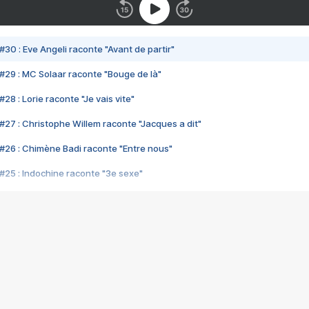
#30 : Eve Angeli raconte "Avant de partir"
#29 : MC Solaar raconte "Bouge de là"
28 : Lorie raconte "Je vais vite"
#27 : Christophe Willem raconte "Jacques a dit"
#26 : Chimène Badi raconte "Entre nous"
#25 : Indochine raconte "3e sexe"
#24 : Zaho raconte "C'est chelou"
#23 : Patrick Bruel raconte "Au café des délices"
#22 : Kyo raconte "Le chemin"
#21 : Nolwenn Leroy raconte "Cassé"
#20 : Patrick Hernandez raconte "Born to be alive"