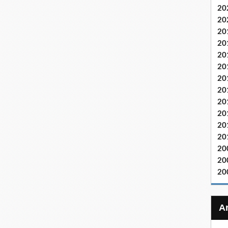
20
20
20
20
20
20
20
20
20
20
20
20
20
20
20