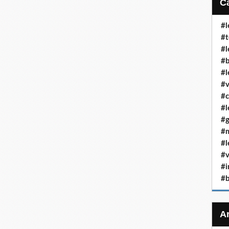
#l
#t
#l
#b
#l
#v
#c
#l
#g
#m
#l
#v
#i
#b