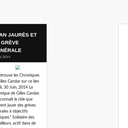
AN JAURÈS ET
 GRÈVE
NÉRALE
i 2019
etrouve les Chroniques
illes Candar sur ce lien
i, 30 Juin, 2014 La
nique de Gilles Candar.
reconnaît le rôle que
ent jouer des grèves
rales à objectifs
tiques." Solidaire des
ailleurs, actif dans de