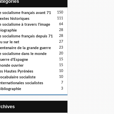
Catégories
150
e socialisme français avant 71
111
extes historiques
64
e socialisme à travers l'image
28
iographie
28
e socialisme français depuis 71
27
u sur le net
23
entenaire de la grande guerre
20
e socialisme dans le monde
15
uerre d'Espagne
15
onde ouvrier
10
es Hautes Pyrénées
10
ocabulaire socialiste
7
nternationales socialistes
3
ibliographie
Archives