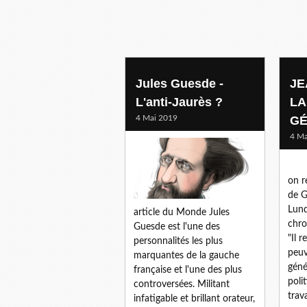
Jules Guesde -
JE
L'anti-Jaurès ?
LA
4 Mai 2019
GÉ
4 Ma
on r
de G
Lund
article du Monde Jules
chro
Guesde est l'une des
"Il 
personnalités les plus
peuv
marquantes de la gauche
géné
française et l'une des plus
poli
controversées. Militant
trav
infatigable et brillant orateur,