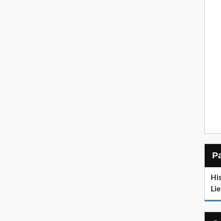
His
Lie