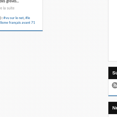
des grèves...
re la suite
) :
#vu sur le net
,
#le
alisme français avant 71