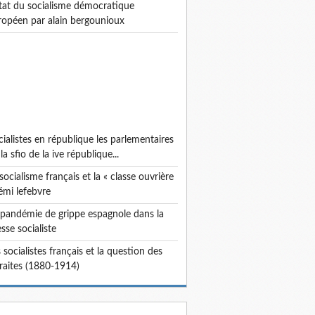
ropéen par alain bergounioux
la sfio de la ive république...
émi lefebvre
sse socialiste
traites (1880-1914)