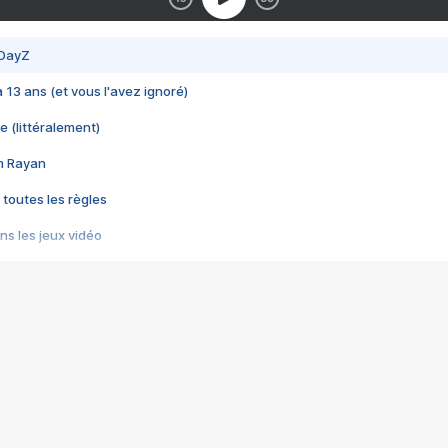
 DayZ
 a 13 ans (et vous l'avez ignoré)
e (littéralement)
im Rayan
 toutes les règles
s les jeux vidéo
us choquant de Rockstar ? - Le scandale BULLY
e plus moche de Steam
du RÊVE tourne au CAUCHEMAR
pendant 8 heures
it… à tort