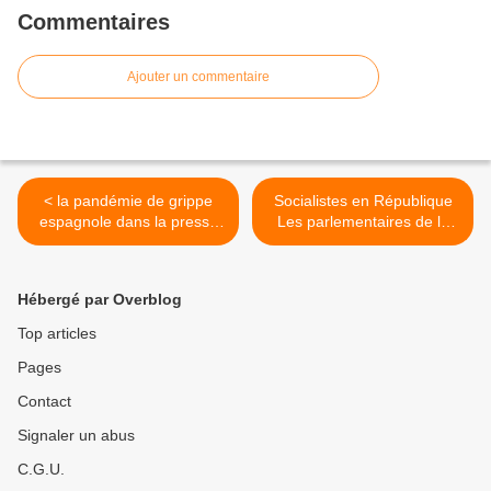
Commentaires
Ajouter un commentaire
< la pandémie de grippe
Socialistes en République
espagnole dans la presse
Les parlementaires de la
socialiste
SFIO de la IVe République
Noëlline Castagnez >
Hébergé par Overblog
Top articles
Pages
Contact
Signaler un abus
C.G.U.