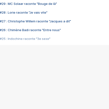
#29 : MC Solaar raconte "Bouge de là"
28 : Lorie raconte "Je vais vite"
#27 : Christophe Willem raconte "Jacques a dit"
#26 : Chimène Badi raconte "Entre nous"
#25 : Indochine raconte "3e sexe"
#24 : Zaho raconte "C'est chelou"
#23 : Patrick Bruel raconte "Au café des délices"
#22 : Kyo raconte "Le chemin"
#21 : Nolwenn Leroy raconte "Cassé"
#20 : Patrick Hernandez raconte "Born to be alive"
#19 : Lorie raconte "Près de moi"
#18 : Michael Jones raconte "A nos actes manqués" (avec Jean-Jacque
#17 : Khaled raconte "Aïcha"