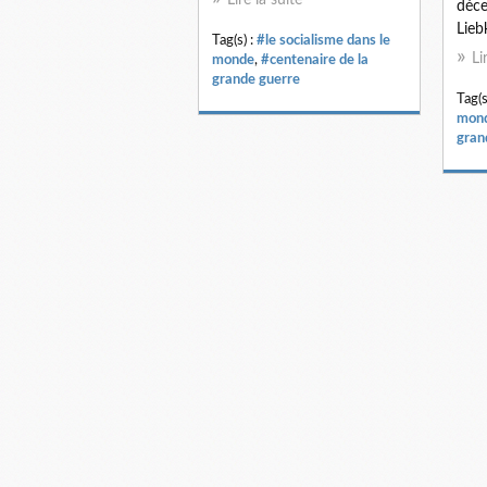
déc
Lieb
Tag(s) :
#le socialisme dans le
Li
monde
,
#centenaire de la
grande guerre
Tag(s
mon
gran