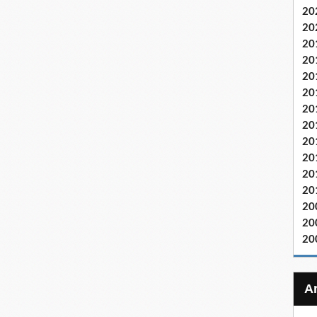
20
20
20
20
20
20
20
20
20
20
20
20
20
20
20