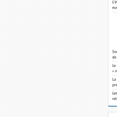
l'état du socialisme démocratique
eu
socialistes en république les parlementaires
de 
le socialisme français et la « classe ouvrière
» r
la pandémie de grippe espagnole dans la
pre
les socialistes français et la question des
re