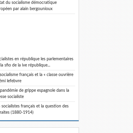
ropéen par alain bergounioux
la sfio de la ive république...
émi lefebvre
sse socialiste
traites (1880-1914)