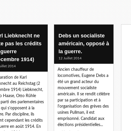
rl Liebknecht ne
Debs un socialiste
te pas les crédits
américain, opposé à
 guerre
la guerre.
écembre 1914)
12 Juillet 2014
uillet 2014
Ancien chauffeur de
locomotives, Eugene Debs a
aration de Karl
été un grand acteur du
knecht au Reichstag (2
mouvement socialiste
mbre 1914) Liebknecht,
américain. Il se rendit célèbre
 Haase, Otto Rühle
par sa participation et à
 parti des parlementaires
l'organisation des grèves des
qui s'opposent à la
usines Pullman, il est
e. Par discipline, ils
emprisonné. Candidat aux
nt cependant les crédits
élections présidentielles...
uerre en août 1914. En