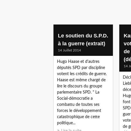
Le soutien du S.P.D.
Ka
à la guerre (extrait)
vo
14 Juillet 2014
de
(d
Hugo Haase et d'autres
14 J
députés SPD par discipline
votent les crédits de guerre.
Décl
Haase est même chargé de
Lieb
lire le discours du groupe
déce
parlementaire SPD. " La
Hugo
Social-démocratie a
font
combattu de toutes ses
SPD 
forces le développement
guerr
catastrophique de cette
vote
politique...
de g
Lire la suite