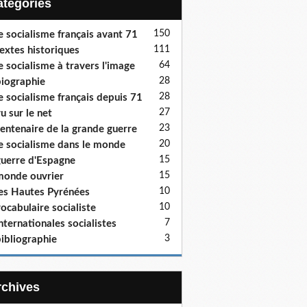
Catégories
150
e socialisme français avant 71
111
extes historiques
64
e socialisme à travers l'image
28
iographie
28
e socialisme français depuis 71
27
u sur le net
23
entenaire de la grande guerre
20
e socialisme dans le monde
15
uerre d'Espagne
15
onde ouvrier
10
es Hautes Pyrénées
10
ocabulaire socialiste
7
nternationales socialistes
3
ibliographie
Archives