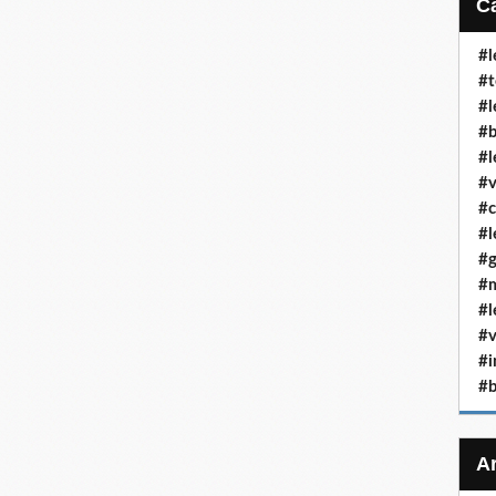
#l
#t
#l
#b
#l
#v
#c
#l
#g
#m
#l
#v
#i
#b