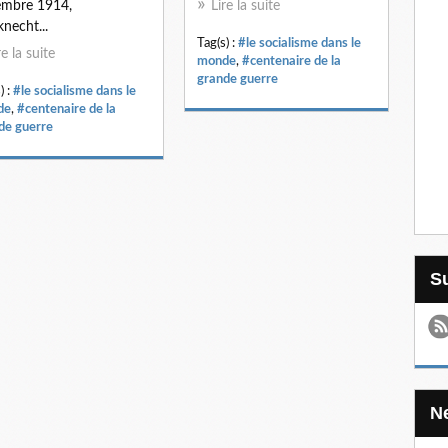
embre 1914,
Lire la suite
knecht...
Tag(s) :
#le socialisme dans le
re la suite
monde
,
#centenaire de la
grande guerre
) :
#le socialisme dans le
de
,
#centenaire de la
de guerre