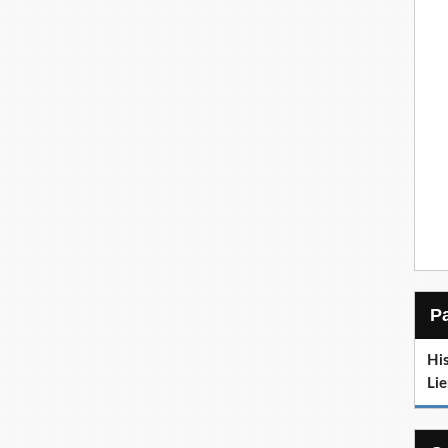
His
Lie