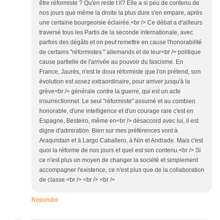
être réformiste ? Qu'en reste t il? Elle a si peu de contenu de
nos jours que même la droite la plus dure s'en empare, après
une certaine bourgeoisie éclairée.<br /> Ce débat a d'ailleurs
traversé tous les Partis de la seconde internationale, avec
parfois des dégâts et on peut remettre en cause l'honorabilité
de certains "réformistes " allemands et de leur<br /> politique
cause partielle de l'arrivée au pouvoir du fascisme. En
France, Jaurès, n'est le doux réformiste que l'on prétend, son
évolution est assez extraordinaire, pour arriver jusqu'à la
grève<br /> générale contre la guerre, qui est un acte
insurrectionnel. Le seul "réformiste" assumé et au combien
honorable, d'une intelligence et d'un courage rare c'est en
Espagne, Besteiro, même en<br /> désaccord avec lui, il est
digne d'admiration. Bien sur mes préférences vont à
Araquistain et à Largo Caballero, à Nin et Andrade. Mais c'est
quoi la réforme de nos jours et quel est son contenu.<br /> Si
ce n'est plus un moyen de changer la société et simplement
accompagner l'existence, ce n'est plus que de la collaboration
de classe.<br /> <br /> <br />
Répondre