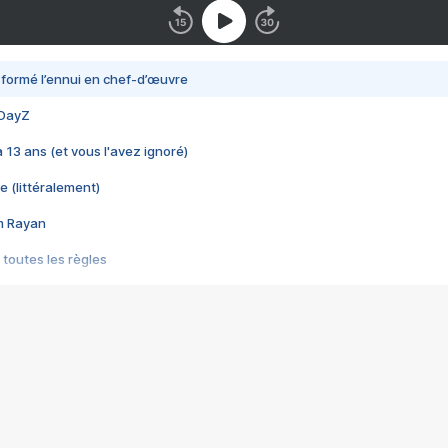
nsformé l’ennui en chef-d’œuvre
 DayZ
 a 13 ans (et vous l'avez ignoré)
e (littéralement)
im Rayan
 toutes les règles
s les jeux vidéo
us choquant de Rockstar ? - Le scandale BULLY
e plus moche de Steam
du RÊVE tourne au CAUCHEMAR
pendant 8 heures