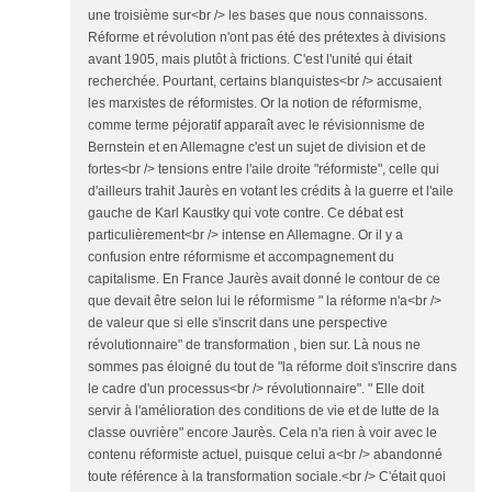
une troisième sur<br /> les bases que nous connaissons.
Réforme et révolution n'ont pas été des prétextes à divisions
avant 1905, mais plutôt à frictions. C'est l'unité qui était
recherchée. Pourtant, certains blanquistes<br /> accusaient
les marxistes de réformistes. Or la notion de réformisme,
comme terme péjoratif apparaît avec le révisionnisme de
Bernstein et en Allemagne c'est un sujet de division et de
fortes<br /> tensions entre l'aile droite "réformiste", celle qui
d'ailleurs trahit Jaurès en votant les crédits à la guerre et l'aile
gauche de Karl Kaustky qui vote contre. Ce débat est
particulièrement<br /> intense en Allemagne. Or il y a
confusion entre réformisme et accompagnement du
capitalisme. En France Jaurès avait donné le contour de ce
que devait être selon lui le réformisme " la réforme n'a<br />
de valeur que si elle s'inscrit dans une perspective
révolutionnaire" de transformation , bien sur. Là nous ne
sommes pas éloigné du tout de "la réforme doit s'inscrire dans
le cadre d'un processus<br /> révolutionnaire". " Elle doit
servir à l'amélioration des conditions de vie et de lutte de la
classe ouvrière" encore Jaurès. Cela n'a rien à voir avec le
contenu réformiste actuel, puisque celui a<br /> abandonné
toute référence à la transformation sociale.<br /> C'était quoi