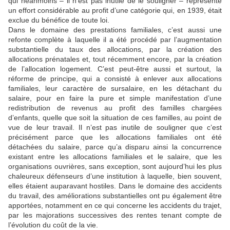
qui néanmoins – il n’est pas inutile de le souligner – représente
un effort considérable au profit d’une catégorie qui, en 1939, était
exclue du bénéfice de toute loi.
Dans le domaine des prestations familiales, c’est aussi une
refonte complète à laquelle il a été procédé par l’augmentation
substantielle du taux des allocations, par la création des
allocations prénatales et, tout récemment encore, par la création
de l’allocation logement. C’est peut-être aussi et surtout, la
réforme de principe, qui a consisté à enlever aux allocations
familiales, leur caractère de sursalaire, en les détachant du
salaire, pour en faire la pure et simple manifestation d’une
redistribution de revenus au profit des familles chargées
d’enfants, quelle que soit la situation de ces familles, au point de
vue de leur travail. Il n’est pas inutile de souligner que c’est
précisément parce que les allocations familiales ont été
détachées du salaire, parce qu’a disparu ainsi la concurrence
existant entre les allocations familiales et le salaire, que les
organisations ouvrières, sans exception, sont aujourd’hui les plus
chaleureux défenseurs d’une institution à laquelle, bien souvent,
elles étaient auparavant hostiles. Dans le domaine des accidents
du travail, des améliorations substantielles ont pu également être
apportées, notamment en ce qui concerne les accidents du trajet,
par les majorations successives des rentes tenant compte de
l’évolution du coût de la vie.