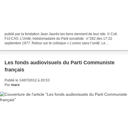
publié par la fondation Jean Jaurès les liens viennent de leur site. © Coll.
FJJ-CAS. L’Unité, hebdomadaire du Parti socialiste : n°262 des 17-22
septembre 1977. Retour sur le colloque « L’union sans l’unité. Le
Programme commun de la gauche, 1963-1978...
Les fonds audiovisuels du Parti Communiste
français
Publié le 14/07/2012 à 20:53
Par
marx