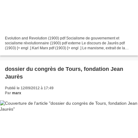
Evolution and Revolution (1900) pdf Socialisme de gouvernement et
socialisme révolutionnaire (1900) pdf externe Le discours de Jaurès pdf
(1903) [+ engl .] Karl Marx pdf (1903) [+ engl .] Le marxisme, extrait de la
préface au livre « La Philosophie de...
dossier du congrès de Tours, fondation Jean
Jaurès
Publié le 12/09/2012 à 17:49
Par
marx