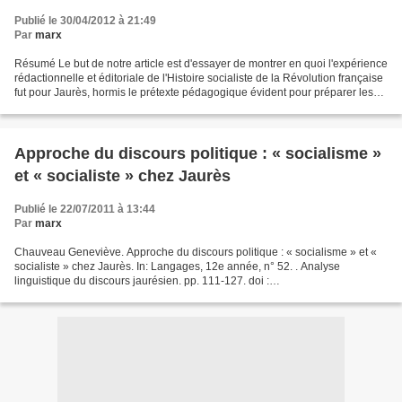
française
Publié le 30/04/2012 à 21:49
Par
marx
Résumé Le but de notre article est d'essayer de montrer en quoi l'expérience
rédactionnelle et éditoriale de l'Histoire socialiste de la Révolution française
fut pour Jaurès, hormis le prétexte pédagogique évident pour préparer les
dirigeants à l'unité...
Approche du discours politique : « socialisme »
et « socialiste » chez Jaurès
Publié le 22/07/2011 à 13:44
Par
marx
Chauveau Geneviève. Approche du discours politique : « socialisme » et «
socialiste » chez Jaurès. In: Langages, 12e année, n° 52. . Analyse
linguistique du discours jaurésien. pp. 111-127. doi :
10.3406/lgge.1978.1809 url :
http://www.persee.fr/web/revues/home/prescript/article/lgge_0458-
726x_1978_num_12_52_1809...